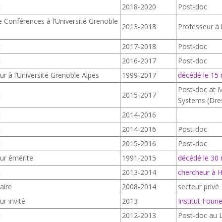
c
2018-2020
Post-doc
e Conférences à l’Université Grenoble
2013-2018
Professeur à 
c
2017-2018
Post-doc
c
2016-2017
Post-doc
ur à l’Université Grenoble Alpes
1999-2017
décédé le 15
Post-doc at M
c
2015-2017
Systems (Dre
c
2014-2016
c
2014-2016
Post-doc
c
2015-2016
Post-doc
ur émérite
1991-2015
décédé le 30
c
2013-2014
chercheur à H
aire
2008-2014
secteur privé
r invité
2013
Institut Fouri
c
2012-2013
Post-doc au L