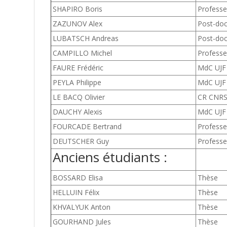
SHAPIRO Boris
Professeu
ZAZUNOV Alex
Post-do
LUBATSCH Andreas
Post-do
CAMPILLO Michel
Professeu
FAURE Frédéric
MdC UJF
PEYLA Philippe
MdC UJF
LE BACQ Olivier
CR CNR
DAUCHY Alexis
MdC UJF
FOURCADE Bertrand
Professe
DEUTSCHER Guy
Professeu
Anciens étudiants :
BOSSARD Elisa
Thèse
HELLUIN Félix
Thèse
KHVALYUK Anton
Thèse
GOURHAND Jules
Thèse