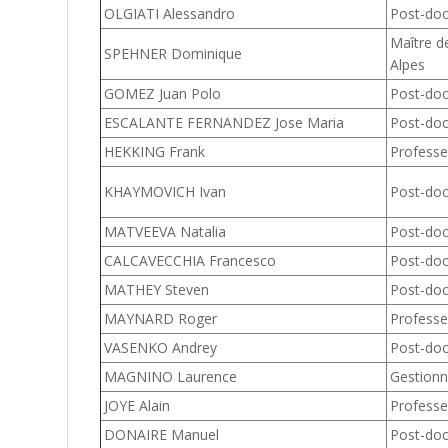
OLGIATI Alessandro
Post-do
Maître d
SPEHNER Dominique
Alpes
GOMEZ Juan Polo
Post-do
ESCALANTE FERNANDEZ Jose Maria
Post-do
HEKKING Frank
Professe
KHAYMOVICH Ivan
Post-do
MATVEEVA Natalia
Post-do
CALCAVECCHIA Francesco
Post-do
MATHEY Steven
Post-do
MAYNARD Roger
Professe
VASENKO Andrey
Post-do
MAGNINO Laurence
Gestionn
JOYE Alain
Professeu
DONAIRE Manuel
Post-do