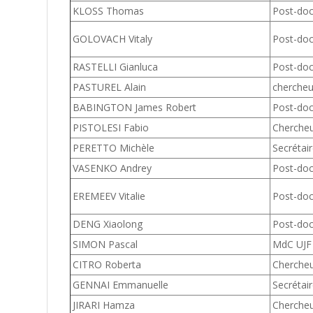
KLOSS Thomas
Post-do
GOLOVACH Vitaly
Post-do
RASTELLI Gianluca
Post-do
PASTUREL Alain
cherche
BABINGTON James Robert
Post-do
PISTOLESI Fabio
Cherche
PERETTO Michèle
Secrétai
VASENKO Andrey
Post-do
EREMEEV Vitalie
Post-do
DENG Xiaolong
Post-do
SIMON Pascal
MdC UJF
CITRO Roberta
Chercheu
GENNAI Emmanuelle
Secrétai
JIRARI Hamza
Chercheu