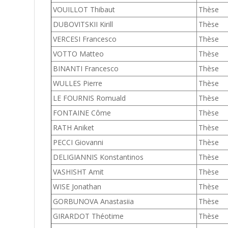
VOUILLOT Thibaut
Thèse
DUBOVITSKII Kirill
Thèse
VERCESI Francesco
Thèse
VOTTO Matteo
Thèse
BINANTI Francesco
Thèse
WULLES Pierre
Thèse
LE FOURNIS Romuald
Thèse
FONTAINE Côme
Thèse
RATH Aniket
Thèse
PECCI Giovanni
Thèse
DELIGIANNIS Konstantinos
Thèse
VASHISHT Amit
Thèse
WISE Jonathan
Thèse
GORBUNOVA Anastasiia
Thèse
GIRARDOT Théotime
Thèse