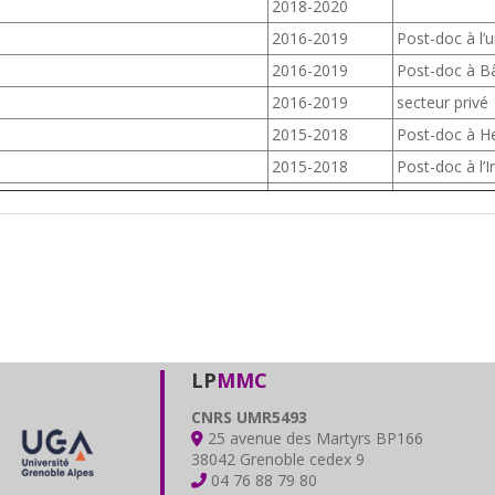
2018-2020
2016-2019
Post-doc à l’
2016-2019
Post-doc à Bâ
2016-2019
secteur privé
2015-2018
Post-doc à He
2015-2018
Post-doc à l’I
LP
MMC
CNRS UMR5493
25 avenue des Martyrs BP166
38042 Grenoble cedex 9
04 76 88 79 80