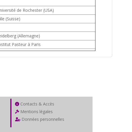
université de Rochester (USA)
le (Suisse)
idelberg (Allemagne)
nstitut Pasteur à Paris
Contacts & Accès
Mentions légales
Données personnelles