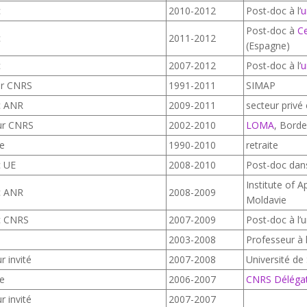
c
2010-2012
Post-doc à l’
u
Post-doc à
Ce
c
2011-2012
(Espagne)
c
2007-2012
Post-doc à l’
u
ur CNRS
1991-2011
SIMAP
c ANR
2009-2011
secteur privé
ur CNRS
2002-2010
LOMA
, Bord
re
1990-2010
retraite
c UE
2008-2010
Post-doc dans
Institute of 
c ANR
2008-2009
Moldavie
c CNRS
2007-2009
Post-doc à l’
2003-2008
Professeur à l
r invité
2007-2008
Université de 
re
2006-2007
CNRS Délégat
r invité
2007-2007