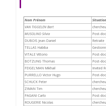
Nom Prénom
Situati
VAN TIGGELEN Bart
cherche
MUSOLINO Silvia
Post-do
DUBOIS Jean-Daniel
Retraite
TELLAS Habiba
Gestionn
VITALE Vittorio
Post-do
BOTZUNG Thomas
Post-do
FEIGEL’MAN Mikhail
Invited 
PURRELLO Victor Hugo
Post-do
SCHUCK Peter
cherche
ZIMAN Tim
cherche
PAGANI Carlo
Post-do
ROUGERIE Nicolas
cherche