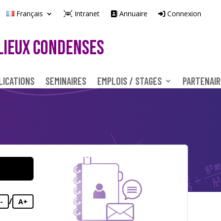
Français
Intranet
Annuaire
Connexion
LIEUX CONDENSES
LICATIONS
SEMINAIRES
EMPLOIS / STAGES
PARTENAIR
/
-
A+