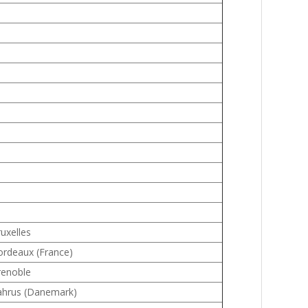
uxelles
ordeaux (France)
renoble
ahrus (Danemark)