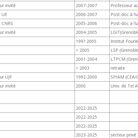
r invité
2007-2007
Professeur au
c UE
2006-2007
Post-doc à l’
u
c CNRS
2005-2006
Post-doc à l’
u
r invité
2004-2005
LGIT(Grenobl
199?-2005
Institut Fouri
< 2005
LSP (Grenobl
S
2001-2004
LTPCM (Gren
< 2003
retraite
ur UJF
1992-2000
SPrAM (CEA/G
r invité
2000
Univ. de Tel A
2022-2025
2022-2025
2022-2025
2023-2025
secteur privé