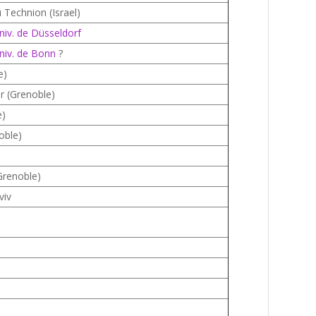
 Technion (Israel)
niv. de Düsseldorf
niv. de Bonn
?
e)
er (Grenoble)
e)
oble)
renoble)
viv