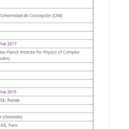
l’Universidad de Concepción (Chili)
 mai 2017
ax Planck Institute for Physics of Complex
sden)
 mai 2015
SE, Russie
er
(Grenoble)
KB, Paris