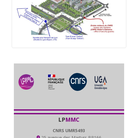
LP
MMC
CNRS UMR5493
25 avenue des Martyrs BP166