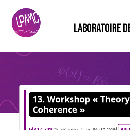
LABORATOIRE D
13. Workshop « Theor
Coherence »
Fév 17, 2010
|
ARC
(Dernière mise à jour :
Fév 17, 2026
)