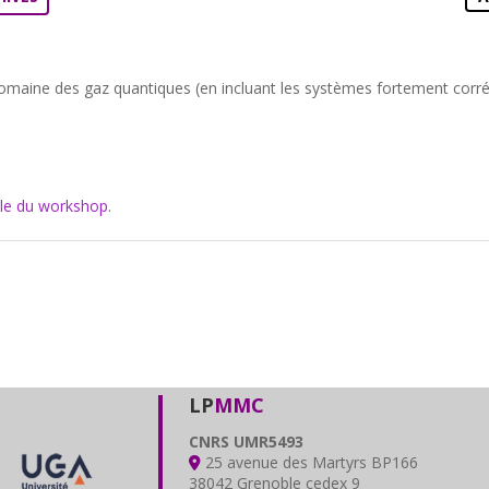
omaine des gaz quantiques (en incluant les systèmes fortement corrél
elle du workshop
.
LP
MMC
CNRS UMR5493
25 avenue des Martyrs BP166
38042 Grenoble cedex 9