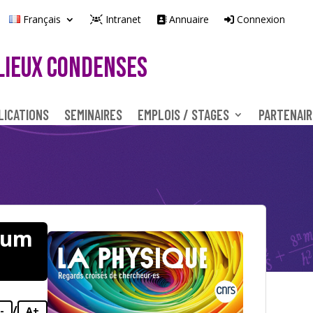
Français
Intranet
Annuaire
Connexion
LIEUX CONDENSES
LICATIONS
SEMINAIRES
EMPLOIS / STAGES
PARTENAIR
tum
/
-
A+