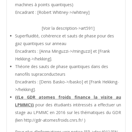
machines à points quantiques)
Encadrant : [Robert Whitney->/whitney]
[Voir la description->art591]
Superfluidité, cohérence et sauts de phase pour des
gaz quantiques sur anneau
Encadrants : [Anna Minguzzi->/minguzzi] et [Frank
Hekking->/hekking].
Théorie des sauts de phase quantiques dans des
nanofils supraconducteurs
Encadrants : [Denis Basko->/basko] et [Frank Hekking-
>/hekking].
{{Le GDR atomes froids finance la visite au
LPMMC}}
pour des étudiants intéressés a effectuer un
stage au LPMMC en 2016 sur les thématiques du GDR
(lien http://gdr-atomesfroids.cnrs.fr/ )
Pour plus d’informations voir notice [FR->doc401] [EN-