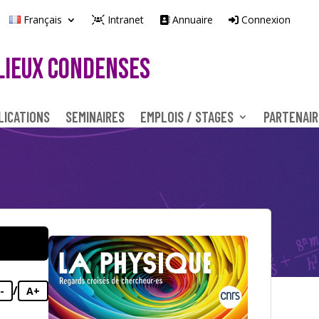
Français
Intranet
Annuaire
Connexion
LIEUX CONDENSES
LICATIONS
SEMINAIRES
EMPLOIS / STAGES
PARTENAIR
/
-
A+