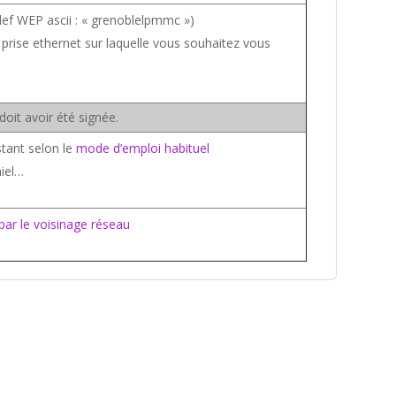
clef WEP ascii : « grenoblelpmmc »)
prise ethernet sur laquelle vous souhaitez vous
oit avoir été signée.
istant selon le
mode d’emploi habituel
niel…
 par le voisinage réseau