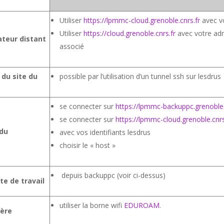
Utiliser
https://lpmmc-cloud.grenoble.cnrs.fr
avec vo
Utiliser
https://cloud.grenoble.cnrs.fr
avec votre adr
ateur distant
associé
 du site du
possible par l’utilisation d’un tunnel ssh sur lesdrus
se connecter sur
https://lpmmc-backuppc.grenoble.
se connecter sur
https://lpmmc-cloud.grenoble.cnr
rdu
avec vos identifiants lesdrus
choisir le « host »
depuis backuppc (voir ci-dessus)
e de travail
utiliser la borne wifi
EDUROAM
.
tère