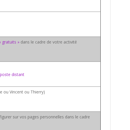
« gratuits »
dans le cadre de votre activité
poste distant
ue ou Vincent ou Thierry)
 figurer sur vos pages personnelles dans le cadre