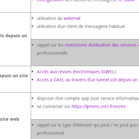
utilisation du
webmail
utilisation d’un client de messagerie habituel
ls depuis un
rappel sur les
restrictions d’utilisation des services 
professionnelle
Accès aux revues électroniques (G@EL)
epuis un site
Accès à GAEL au travers d’un tunnel ssh depuis un 
disposer d’un compte spip (voir service informatiq
se connecter sur
https://lpmmc.cnrs.fr/ecrire
 site web
rappel sur le type d’élément qui peut / ne peut pas
professionnel