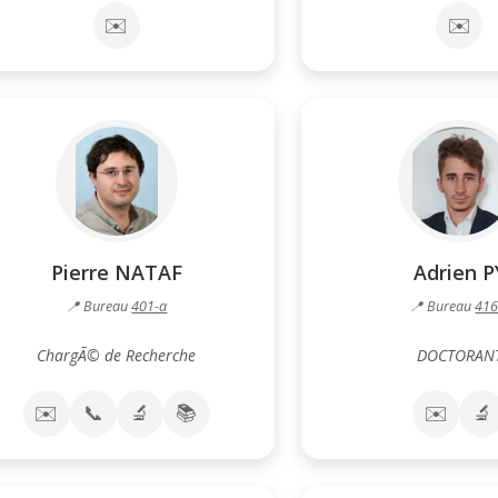
✉️
✉️
Pierre NATAF
Adrien P
📍 Bureau
401-a
📍 Bureau
416
ChargÃ© de Recherche
DOCTORAN
✉️
📞
🔬
📚
✉️
🔬