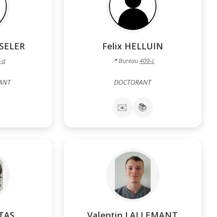
ESELER
Felix HELLUIN
-a
📍 Bureau
409-c
ANT
DOCTORANT
✉️
📚
STAS
Valentin LALLEMANT