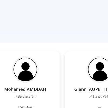
Mohamed AMDDAH
Gianni AUPETI
📍 Bureau
419-a
📍 Bureau
416
STAGIAIRE
—