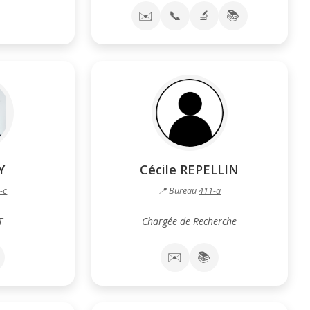
✉️
📞
🔬
📚
Y
Cécile REPELLIN
-c
📍 Bureau
411-a
T
Chargée de Recherche
✉️
📚