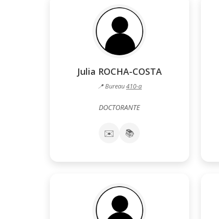
Julia ROCHA-COSTA
📍 Bureau
410-a
DOCTORANTE
✉️
📚