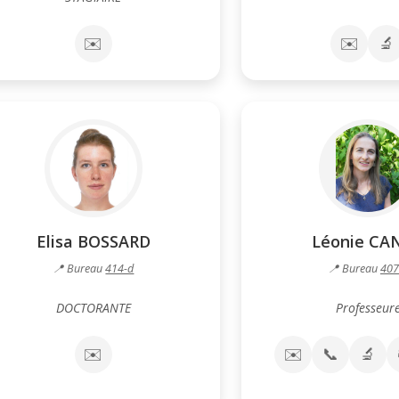
✉️
✉️
🔬
Elisa BOSSARD
Léonie CA
📍 Bureau
414-d
📍 Bureau
407
DOCTORANTE
Professeur
✉️
✉️
📞
🔬