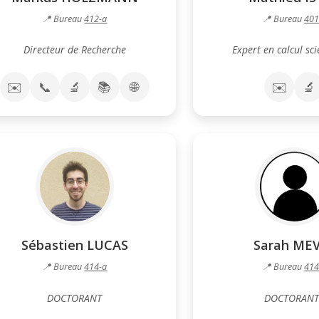
📍 Bureau
412-a
📍 Bureau
401
Directeur de Recherche
Expert en calcul sci
✉️
📞
🔬
📚
🌐
✉️
🔬
Sébastien LUCAS
Sarah ME
📍 Bureau
414-a
📍 Bureau
414
DOCTORANT
DOCTORANT