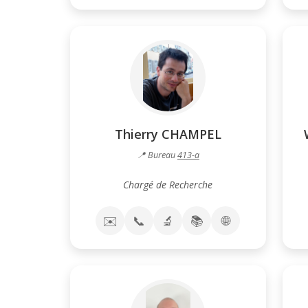
Thierry CHAMPEL
📍 Bureau
413-a
Chargé de Recherche
✉️
📞
🔬
📚
🌐