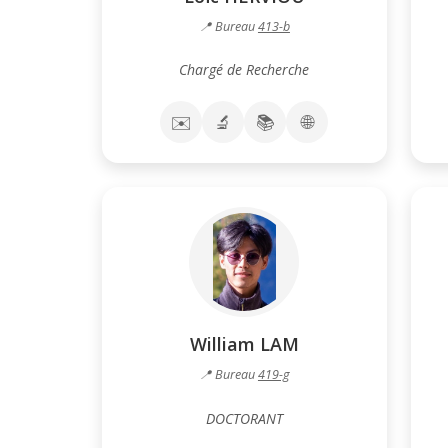
📍 Bureau
413-b
Chargé de Recherche
✉️
🔬
📚
🌐
William LAM
📍 Bureau
419-g
DOCTORANT