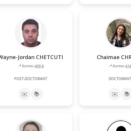
Wayne-Jordan CHETCUTI
Chaimae CH
📍 Bureau
409-b
📍 Bureau
414
POST-DOCTORANT
DOCTORANT
✉️
📚
✉️
📚