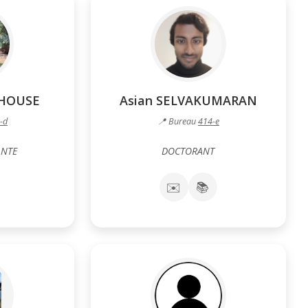
DHOUSE
Asian SELVAKUMARAN
-d
📍 Bureau
414-e
ANTE
DOCTORANT
✉️
📚