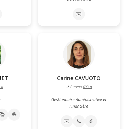
✉️
NET
Carine CAVUOTO
-a
📍 Bureau
403-a
e
Gestionnaire Administrative et
Financière
📚
🌐
✉️
📞
🔬