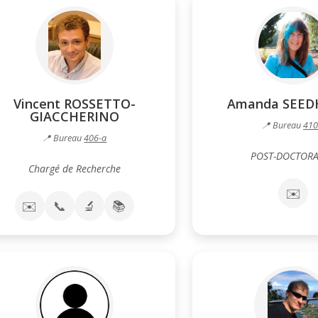
Vincent ROSSETTO-
Amanda SEE
GIACCHERINO
📍 Bureau
410
📍 Bureau
406-a
POST-DOCTOR
Chargé de Recherche
✉️
✉️
📞
🔬
📚