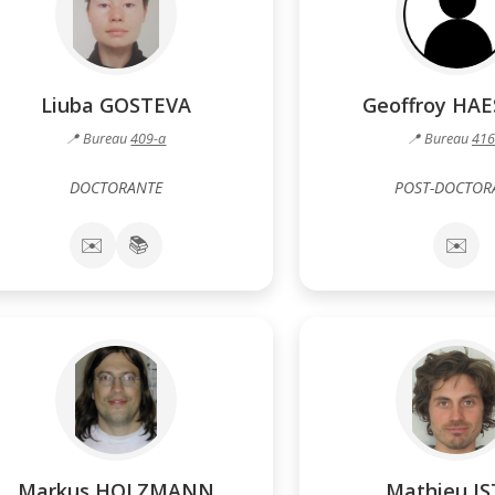
Liuba GOSTEVA
Geoffroy HA
📍 Bureau
409-a
📍 Bureau
416
DOCTORANTE
POST-DOCTOR
✉️
📚
✉️
Markus HOLZMANN
Mathieu I