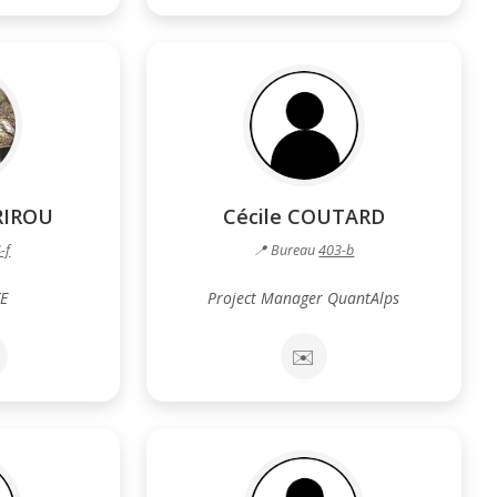
RIROU
Cécile COUTARD
-f
📍 Bureau
403-b
E
Project Manager QuantAlps
✉️