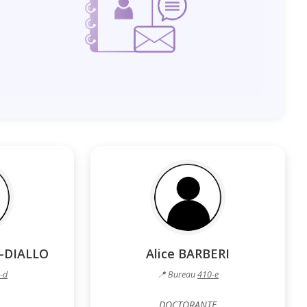
T-DIALLO
Alice BARBERI
-d
📍 Bureau
410-e
DOCTORANTE