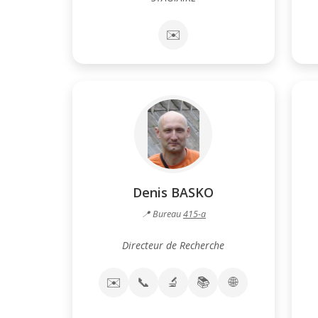
✉️
Denis BASKO
📍 Bureau
415-a
Directeur de Recherche
✉️
📞
🔬
📚
🌐