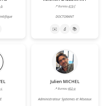
-b
📍 Bureau
419-f
entifique
DOCTORANT
✉️
🔬
📚
VEL
Julien MICHEL
-c
📍 Bureau
402-a
E
Administrateur Systemes et Réseaux