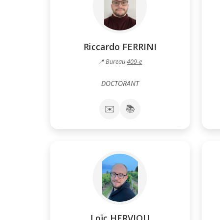
Riccardo FERRINI
📍 Bureau
409-e
DOCTORANT
✉️
📚
Loïc HERVIOU