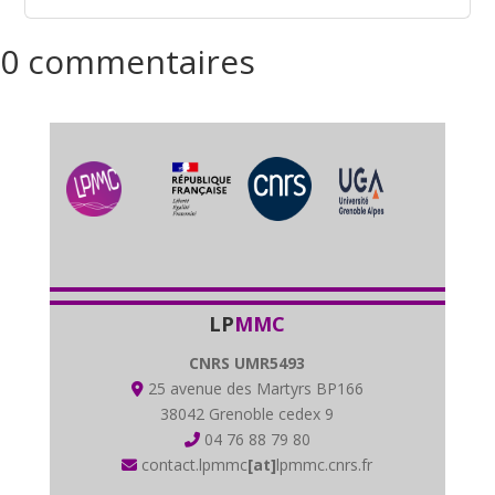
0 commentaires
LP
MMC
CNRS UMR5493
25 avenue des Martyrs BP166
38042 Grenoble cedex 9
04 76 88 79 80
contact.lpmmc
[at]
lpmmc.cnrs.fr