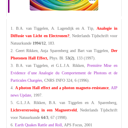
B.A. van Tiggelen, A. Lagendijk en A. Tip,
Analogie in
Diffusie van Licht en Electronen?
, Nederlands Tijdschrift voor
Natuurkunde
1994/12
, 183.
Geert Rikken, Anja Sparenberg and Bart van Tiggelen,
Der
Photonen Hall Effect,
Phys. Bl.
53(2)
, 133 (1997).
B.A. van Tiggelen, et G.L.J.A. Rikken,
Première Mise en
Evidence d’une Analogie du Comportement de Photons et de
Particules Chargées
, CNRS INFO 324, 6 (1996).
A photon Hall effect and a photon magneto-resistance
,
AIP
news Update
, 1997.
G.L.J.A. Rikken, B.A. van Tiggelen en A. Sparenberg,
Lichtverstrooing in een Magneetveld
, Nederlands Tijdschrift
voor Natuurkunde
64/3
, 67 (1998).
Earth Quakes Rattle and Roll,
APS Focus, 2001