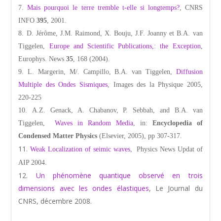
Mais pourquoi le terre tremble t-elle si longtemps?
, CNRS
INFO
395
, 2001.
D. Jérôme, J.M. Raimond, X. Bouju, J.F. Joanny et B.A. van
Tiggelen,
Europe and Scientific Publications,: the Exception
,
Europhys. News
35
, 168 (2004).
L. Margerin, M/. Campillo, B.A. van Tiggelen,
Diffusion
Multiple des Ondes Sismiques
, Images des la Physique 2005,
220-225
A.Z. Genack, A. Chabanov, P. Sebbah, and B.A. van
Tiggelen,
Waves in Random Media
, in:
Encyclopedia of
Condensed Matter Physics
(Elsevier, 2005), pp 307-317.
Weak Localization of seimic waves
, Physics News Updat of
AIP 2004.
Un phénomène quantique observé en trois
dimensions avec les ondes élastiques
, Le Journal du
CNRS, décembre 2008.