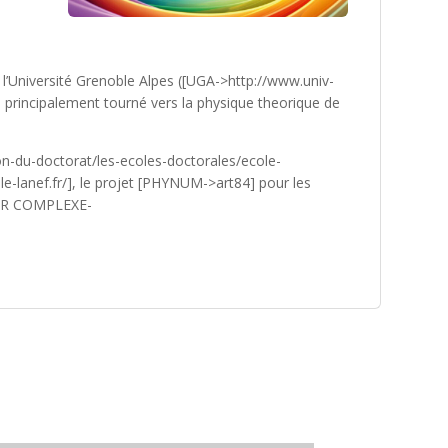
’Université Grenoble Alpes ([UGA->http://www.univ-
ui principalement tourné vers la physique theorique de
on-du-doctorat/les-ecoles-doctorales/ecole-
e-lanef.fr/], le projet [PHYNUM->art84] pour les
[GDR COMPLEXE-