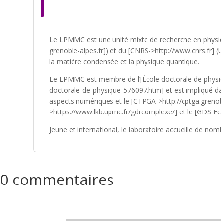
Le LPMMC est une unité mixte de recherche en physiqu
grenoble-alpes.fr]) et du [CNRS->http://www.cnrs.fr] (
la matière condensée et la physique quantique.
Le LPMMC est membre de l’[École doctorale de physiqu
doctorale-de-physique-576097.htm] et est impliqué da
aspects numériques et le [CTPGA->http://cptga.grenob
>https://www.lkb.upmc.fr/gdrcomplexe/] et le [GDS Eco
Jeune et international, le laboratoire accueille de nom
0 commentaires