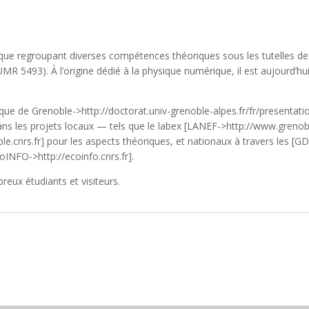
e regroupant diverses compétences théoriques sous les tutelles de l
UMR 5493). À l’origine dédié à la physique numérique, il est aujourd’h
e de Grenoble->http://doctorat.univ-grenoble-alpes.fr/fr/presentati
ns les projets locaux — tels que le labex [LANEF->http://www.grenobl
le.cnrs.fr] pour les aspects théoriques, et nationaux à travers les 
INFO->http://ecoinfo.cnrs.fr].
breux étudiants et visiteurs.