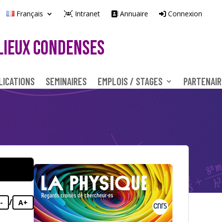
Français
Intranet
Annuaire
Connexion
LIEUX CONDENSES
LICATIONS
SEMINAIRES
EMPLOIS / STAGES
PARTENAIR
/
-
A+