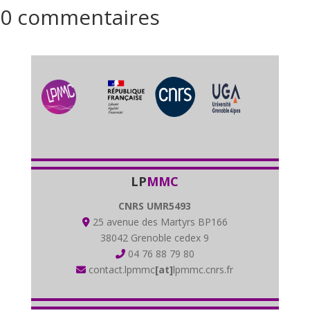
0 commentaires
LP
MMC
CNRS UMR5493
25 avenue des Martyrs BP166
38042 Grenoble cedex 9
04 76 88 79 80
contact.lpmmc
[at]
lpmmc.cnrs.fr