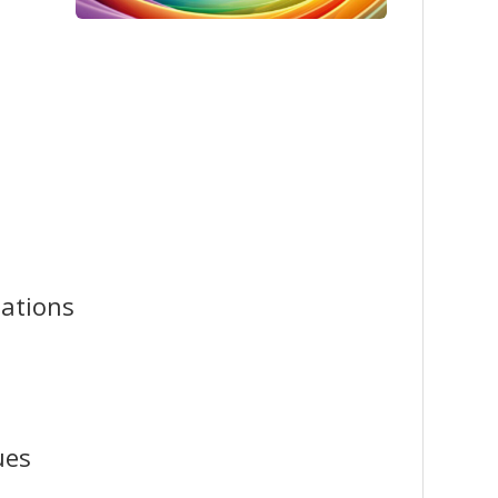
lations
ues