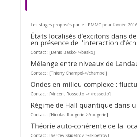
Les stages proposés par le LPMMC pour l’année 201
États localisés d’excitons dans 
en présence de l’interaction d’éc
Contact : [Denis Basko->/basko]
Mélange entre niveaux de Landau
Contact : [Thierry Champel->/champel]
Ondes en milieu complexe : fluctu
Contact : [Vincent Rossetto -> /rossetto]
Régime de Hall quantique dans u
Contact : [Nicolas Rougerie->/rougerie]
Théorie auto-cohérente de la loc
Contact : [Sergey Skipetrov->/skipetrov]