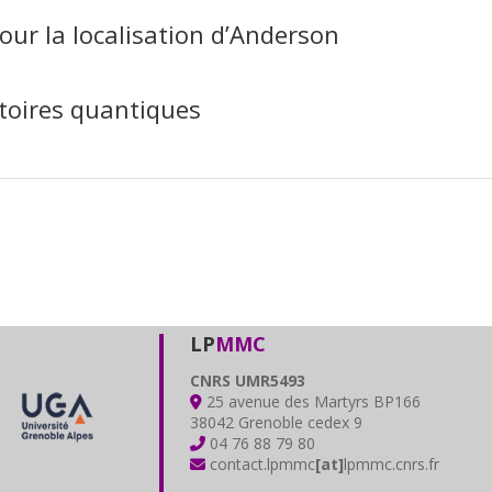
our la localisation d’Anderson
ectoires quantiques
LP
MMC
CNRS UMR5493
25 avenue des Martyrs BP166
38042 Grenoble cedex 9
04 76 88 79 80
contact.lpmmc
[at]
lpmmc.cnrs.fr