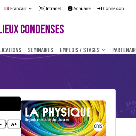
Français
Intranet
Annuaire
Connexion
LIEUX CONDENSES
LICATIONS
SEMINAIRES
EMPLOIS / STAGES
PARTENAIR
/
-
A+