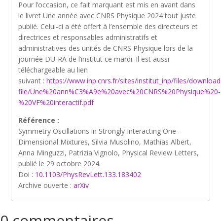
Pour l’occasion, ce fait marquant est mis en avant dans
le livret Une année avec CNRS Physique 2024 tout juste
publié. Celui-ci a été offert à l’ensemble des directeurs et
directrices et responsables administratifs et
administratives des unités de CNRS Physique lors de la
journée DU-RA de l’institut ce mardi. Il est aussi
téléchargeable au lien
suivant :
https://www.inp.cnrs.fr/sites/institut_inp/files/download
file/Une%20ann%C3%A9e%20avec%20CNRS%20Physique%20-
%20VF%20interactif.pdf
Référence :
Symmetry Oscillations in Strongly Interacting One-
Dimensional Mixtures, Silvia Musolino, Mathias Albert,
Anna Minguzzi, Patrizia Vignolo, Physical Review Letters,
publié le 29 octobre 2024.
Doi :
10.1103/PhysRevLett.133.183402
Archive ouverte :
arXiv
0 commentaires