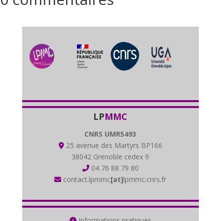
LP
MMC
CNRS UMR5493
25 avenue des Martyrs BP166
38042 Grenoble cedex 9
04 76 88 79 80
contact.lpmmc
[at]
lpmmc.cnrs.fr
Informations pratiques