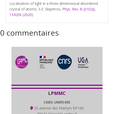
Localization of light in a three-dimensional disordered
crystal of atoms, S.E. Skipetrov,
Phys. Rev. B {{102}},
134206 (2020)
0 commentaires
LP
MMC
CNRS UMR5493
25 avenue des Martyrs BP166
38042 Grenoble cedex 9