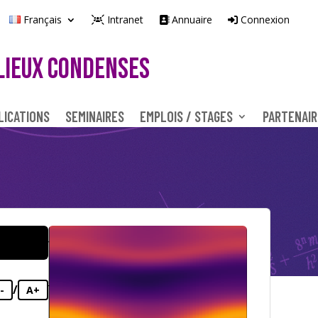
Français
Intranet
Annuaire
Connexion
LIEUX CONDENSES
LICATIONS
SEMINAIRES
EMPLOIS / STAGES
PARTENAIR
/
-
A+