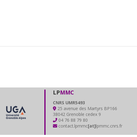
LP
MMC
CNRS UMR5493
25 avenue des Martyrs BP166
38042 Grenoble cedex 9
04 76 88 79 80
contact.lpmmc
[at]
lpmmc.cnrs.fr