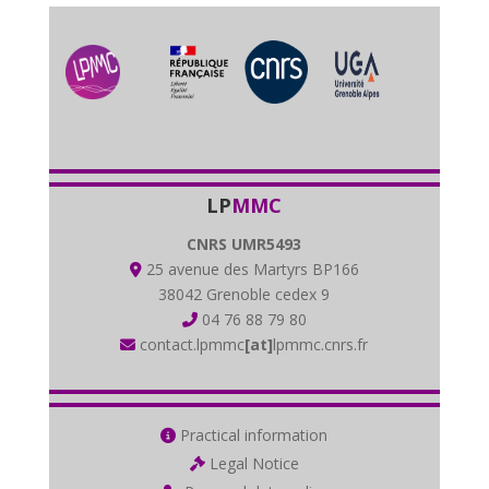
LP
MMC
CNRS UMR5493
25 avenue des Martyrs BP166
38042 Grenoble cedex 9
04 76 88 79 80
contact.lpmmc
[at]
lpmmc.cnrs.fr
Practical information
Legal Notice