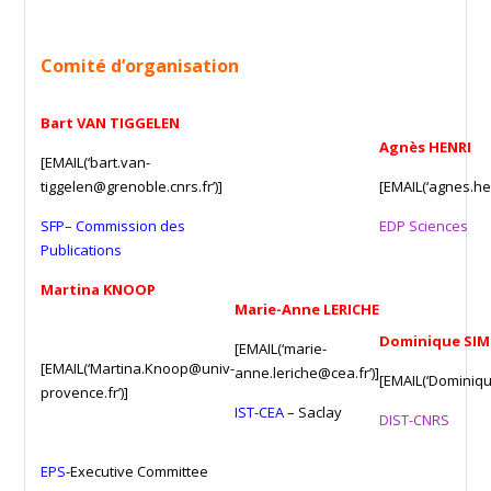
Comité d’organisation
Bart VAN TIGGELEN
Agnès HENRI
[EMAIL(‘bart.van-
tiggelen@grenoble.cnrs.fr’)]
[EMAIL(‘agnes.he
SFP
–
Commission des
EDP Sciences
Publications
Martina KNOOP
Marie-Anne LERICHE
Dominique SI
[EMAIL(‘marie-
[EMAIL(‘Martina.Knoop@univ-
anne.leriche@cea.fr’)]
[EMAIL(‘Dominiqu
provence.fr’)]
IST-CEA
– Saclay
DIST-CNRS
EPS
-Executive Committee