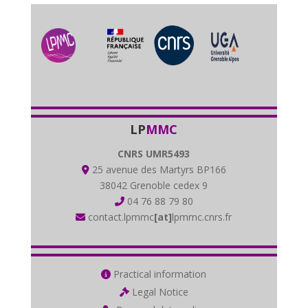
LP
MMC
CNRS UMR5493
25 avenue des Martyrs BP166
38042 Grenoble cedex 9
04 76 88 79 80
contact.lpmmc
[at]
lpmmc.cnrs.fr
Practical information
Legal Notice