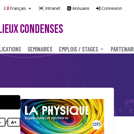
Français
Intranet
Annuaire
Connexion
LIEUX CONDENSES
LICATIONS
SEMINAIRES
EMPLOIS / STAGES
PARTENAIR
/
-
A+