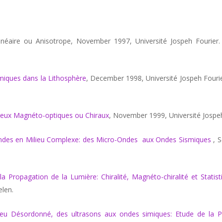
nlinéaire ou Anisotrope, November 1997, Université Jospeh Fourier
smiques dans la Lithosphère
, December 1998, Université Jospeh Fourie
ilieux Magnéto-optiques ou Chiraux
, November 1999, Université Jospeh
des en Milieu Complexe: des Micro-Ondes aux Ondes Sismiques
,
S
a Propagation de la Lumière: Chiralité, Magnéto-chiralité et Stati
elen.
ieu Désordonné, des ultrasons aux ondes simiques: Etude de la 